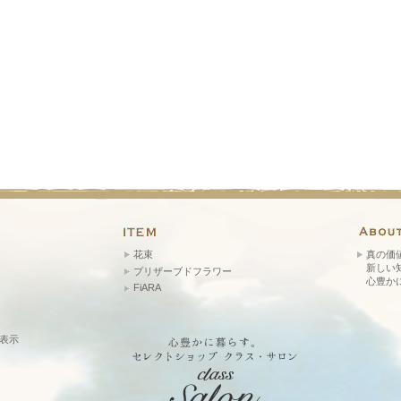
花束
真の価
新しい
プリザーブドフラワー
心豊か
FiARA
表示