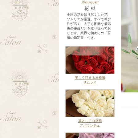
全国の花を知り尽くした花
ソムリエが厳選。すべて希少
性が高く、入手も困難な最高
級の薔薇だけを取り扱ってお
ります。業界で初めての「薔
薇の鑑定書」付き。
美しく狂える赤薔薇
サムライ
凛として白薔薇
アバランチェ