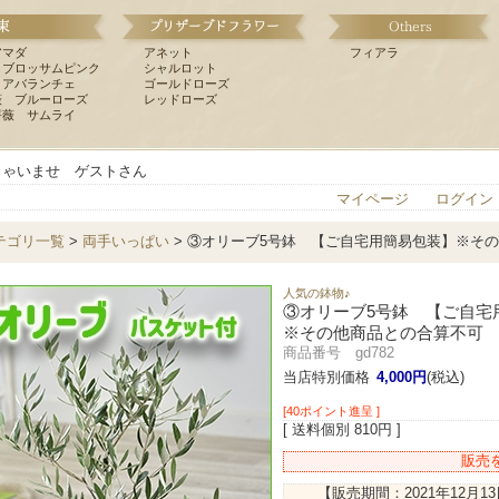
アマダ
アネット
フィアラ
 ブロッサムピンク
シャルロット
 アバランチェ
ゴールドローズ
薇 ブルーローズ
レッドローズ
薔薇 サムライ
しゃいませ ゲストさん
マイページ
ログイン
テゴリ一覧
>
両手いっぱい
> ③オリーブ5号鉢 【ご自宅用簡易包装】※そ
人気の鉢物♪
③オリーブ5号鉢 【ご自宅
※その他商品との合算不可
商品番号 gd782
当店特別価格
4,000円
(税込)
[40ポイント進呈 ]
[ 送料個別 810円 ]
販売
【販売期間：
2021年12月1