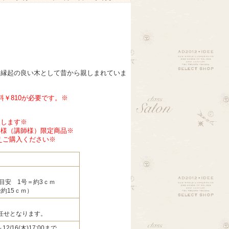
つ縁起の良い木として昔から親しまれていま
￥810が必要です。※
けします※
徒様（講師様）限定商品※
えご購入ください※
目安 1号＝約3ｃｍ
約15ｃｍ）
任せとなります。
0～12/16(木)17:00まで