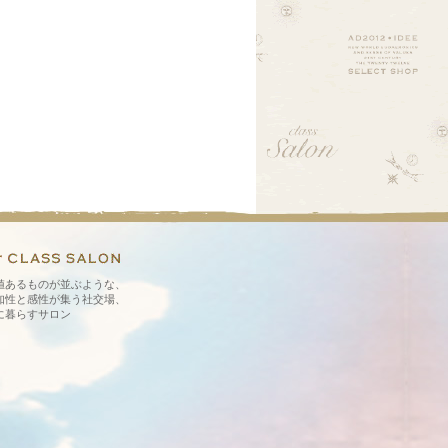
値あるものが並ぶような、
知性と感性が集う社交場、
に暮らすサロン