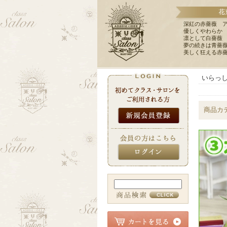
深紅の赤薔薇 
優しくやわらか
凛として白薔薇
夢の続きは青薔
美しく狂える赤
いらっ
商品カ