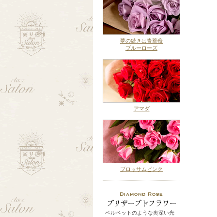
夢の続きは青薔薇
ブルーローズ
アマダ
ブロッサムピンク
ベルベットのような奥深い光