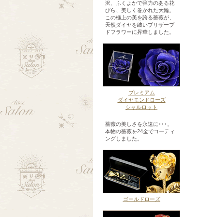
沢、ふくよかで弾力のある花
びら、美しく巻かれた大輪。
この極上の美を誇る薔薇が、
天然ダイヤを纏いブリザーブ
ドフラワーに昇華しました。
プレミアム
ダイヤモンドローズ
シャルロット
薔薇の美しさを永遠に･･･。
本物の薔薇を24金でコーティ
ングしました。
ゴールドローズ