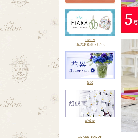
FiARA
“花のある暮らし”へ
花器
胡蝶蘭