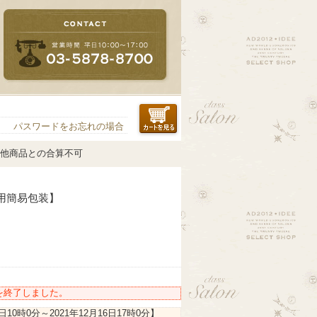
パスワードをお忘れの場合
の他商品との合算不可
用簡易包装】
を終了しました。
3日10時0分
～
2021年12月16日17時0分
】