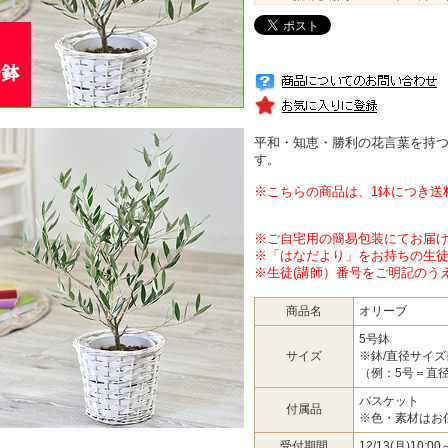
平和・知恵・勝利の花言葉を持
す。
※こちらの商品は、1鉢につき送料
※ご自宅用の簡易包装にてお届
※「はなだより」をお持ちの生
※生徒(講師）番号をご明記のう
商品名
オリーブ
5号鉢
サイズ
※鉢/直径サイズ
（例：5号＝直径
バスケット
付属品
※色・素材はお
受付期間
12/13(月)10:0