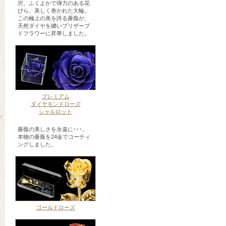
沢、ふくよかで弾力のある花
びら、美しく巻かれた大輪。
この極上の美を誇る薔薇が、
天然ダイヤを纏いブリザーブ
ドフラワーに昇華しました。
プレミアム
ダイヤモンドローズ
シャルロット
薔薇の美しさを永遠に･･･。
本物の薔薇を24金でコーティ
ングしました。
ゴールドローズ