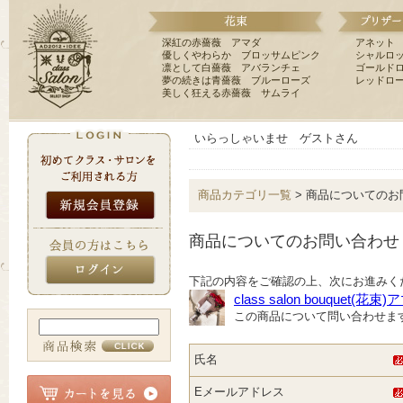
深紅の赤薔薇 アマダ
アネット
優しくやわらか ブロッサムピンク
シャルロ
凛として白薔薇 アバランチェ
ゴールド
夢の続きは青薔薇 ブルーローズ
レッドロ
美しく狂える赤薔薇 サムライ
いらっしゃいませ ゲストさん
商品カテゴリ一覧
> 商品についてのお
商品についてのお問い合わせ
下記の内容をご確認の上、次にお進みく
class salon bouquet(花束
この商品について問い合わせま
氏名
Eメールアドレス