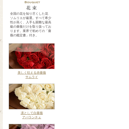
全国の花を知り尽くした花
ソムリエが厳選。すべて希少
性が高く、入手も困難な最高
級の薔薇だけを取り扱ってお
ります。業界で初めての「薔
薇の鑑定書」付き。
美しく狂える赤薔薇
サムライ
凛として白薔薇
アバランチェ