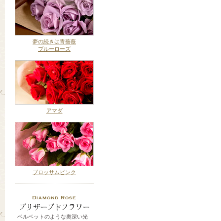
夢の続きは青薔薇
ブルーローズ
アマダ
ブロッサムピンク
ベルベットのような奥深い光