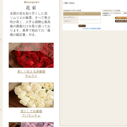
全国の花を知り尽くした花
ソムリエが厳選。すべて希少
性が高く、入手も困難な最高
級の薔薇だけを取り扱ってお
ります。業界で初めての「薔
薇の鑑定書」付き。
美しく狂える赤薔薇
サムライ
凛として白薔薇
アバランチェ