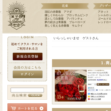
深紅の赤薔薇 アマダ
アネット
優しくやわらか ブロッサムピンク
シャルロ
凛として白薔薇 アバランチェ
ゴールド
夢の続きは青薔薇 ブルーローズ
レッドロ
美しく狂える赤薔薇 サムライ
いらっしゃいませ ゲストさん
1.