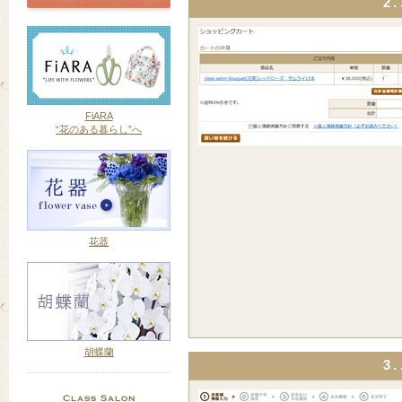
2
FiARA
“花のある暮らし”へ
花器
胡蝶蘭
3