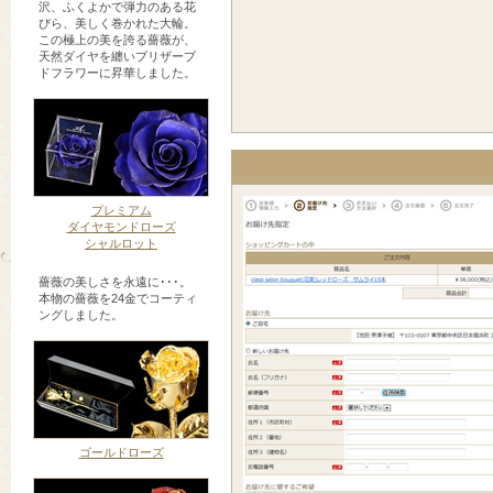
沢、ふくよかで弾力のある花
びら、美しく巻かれた大輪。
この極上の美を誇る薔薇が、
天然ダイヤを纏いブリザーブ
ドフラワーに昇華しました。
プレミアム
ダイヤモンドローズ
シャルロット
薔薇の美しさを永遠に･･･。
本物の薔薇を24金でコーティ
ングしました。
ゴールドローズ