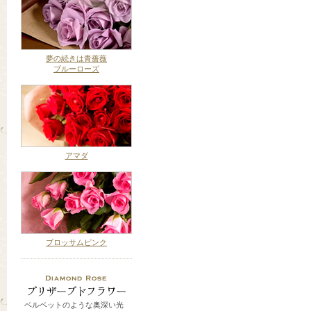
夢の続きは青薔薇
ブルーローズ
アマダ
ブロッサムピンク
ベルベットのような奥深い光