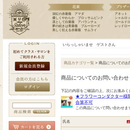
深紅の赤薔薇 アマダ
アネット
優しくやわらか ブロッサムピンク
シャルロ
凛として白薔薇 アバランチェ
ゴールド
夢の続きは青薔薇 ブルーローズ
レッドロ
美しく狂える赤薔薇 サムライ
いらっしゃいませ ゲストさん
商品カテゴリ一覧
> 商品についてのお
商品についてのお問い合わせ
下記の内容をご確認の上、次にお進みく
★フラワーコンダクター様
合算不可
この商品について問い合わせま
氏名