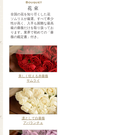
全国の花を知り尽くした花
ソムリエが厳選。すべて希少
性が高く、入手も困難な最高
級の薔薇だけを取り扱ってお
ります。業界で初めての「薔
薇の鑑定書」付き。
美しく狂える赤薔薇
サムライ
凛として白薔薇
アバランチェ