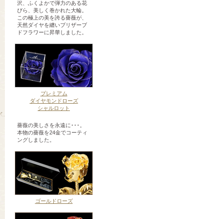
沢、ふくよかで弾力のある花
びら、美しく巻かれた大輪。
この極上の美を誇る薔薇が、
天然ダイヤを纏いブリザーブ
ドフラワーに昇華しました。
プレミアム
ダイヤモンドローズ
シャルロット
薔薇の美しさを永遠に･･･。
本物の薔薇を24金でコーティ
ングしました。
ゴールドローズ