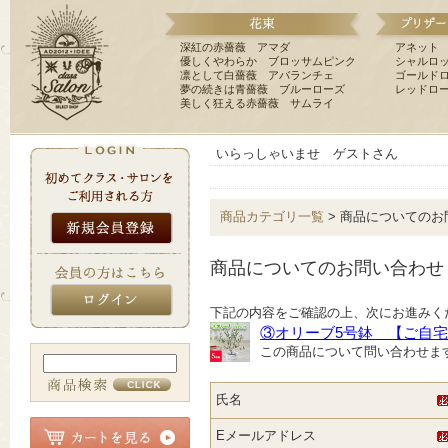
深紅の赤薔薇 アマダ
アネット
優しくやわらか ブロッサムピンク
シャルロ
凛として白薔薇 アバランチェ
ゴールド
夢の続きは青薔薇 ブルーローズ
レッドロ
美しく狂える赤薔薇 サムライ
いらっしゃいませ ゲストさん
商品カテゴリ一覧
> 商品についてのお
商品についてのお問い合わせ
下記の内容をご確認の上、次にお進みく
③オリーブ5号鉢 【ご自
この商品について問い合わせま
氏名
Eメールアドレス