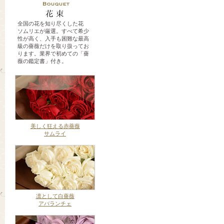
全国の花を知り尽くした花
ソムリエが厳選。すべて希少
性が高く、入手も困難な最高
級の薔薇だけを取り扱ってお
ります。業界で初めての「薔
薇の鑑定書」付き。
美しく狂える赤薔薇
サムライ
凛として白薔薇
アバランチェ