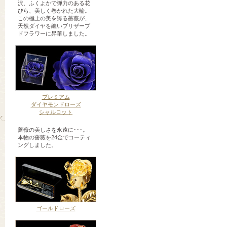
沢、ふくよかで弾力のある花
びら、美しく巻かれた大輪。
この極上の美を誇る薔薇が、
天然ダイヤを纏いブリザーブ
ドフラワーに昇華しました。
プレミアム
ダイヤモンドローズ
シャルロット
薔薇の美しさを永遠に･･･。
本物の薔薇を24金でコーティ
ングしました。
ゴールドローズ