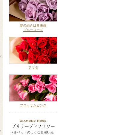
夢の続きは青薔薇
ブルーローズ
アマダ
ブロッサムピンク
ベルベットのような奥深い光