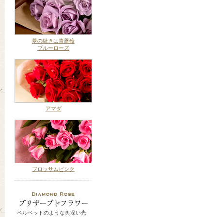
夢の続きは青薔薇
ブルーローズ
アマダ
ブロッサムピンク
ベルベットのような奥深い光