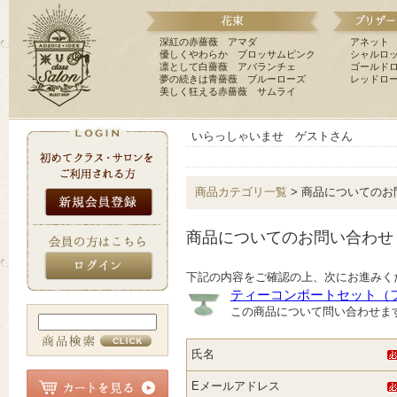
深紅の赤薔薇 アマダ
アネット
優しくやわらか ブロッサムピンク
シャルロ
凛として白薔薇 アバランチェ
ゴールド
夢の続きは青薔薇 ブルーローズ
レッドロ
美しく狂える赤薔薇 サムライ
いらっしゃいませ ゲストさん
商品カテゴリ一覧
> 商品についてのお
商品についてのお問い合わせ
下記の内容をご確認の上、次にお進みく
ティーコンポートセット（
この商品について問い合わせま
氏名
Eメールアドレス