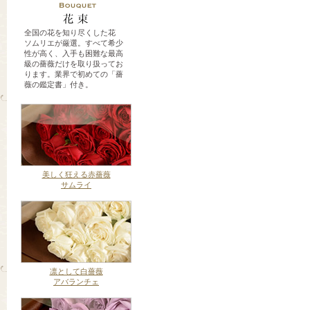
全国の花を知り尽くした花
ソムリエが厳選。すべて希少
性が高く、入手も困難な最高
級の薔薇だけを取り扱ってお
ります。業界で初めての「薔
薇の鑑定書」付き。
美しく狂える赤薔薇
サムライ
凛として白薔薇
アバランチェ