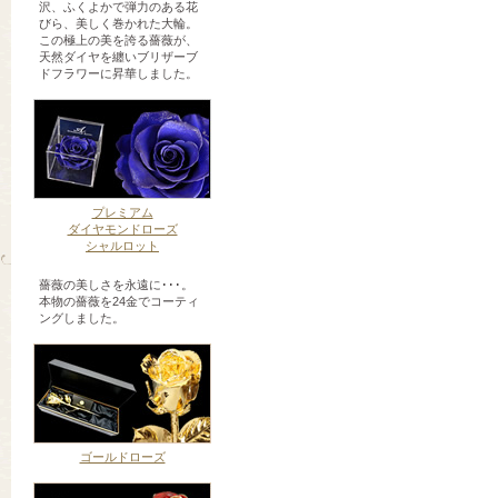
沢、ふくよかで弾力のある花
びら、美しく巻かれた大輪。
この極上の美を誇る薔薇が、
天然ダイヤを纏いブリザーブ
ドフラワーに昇華しました。
プレミアム
ダイヤモンドローズ
シャルロット
薔薇の美しさを永遠に･･･。
本物の薔薇を24金でコーティ
ングしました。
ゴールドローズ