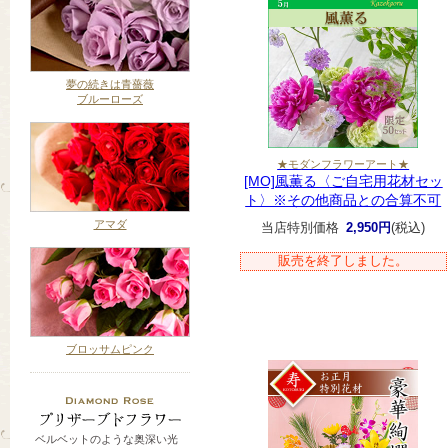
夢の続きは青薔薇
ブルーローズ
★モダンフラワーアート★
[MO]風薫る〈ご自宅用花材セッ
ト〉※その他商品との合算不可
アマダ
当店特別価格
2,950円
(税込)
販売を終了しました。
ブロッサムピンク
ベルベットのような奥深い光