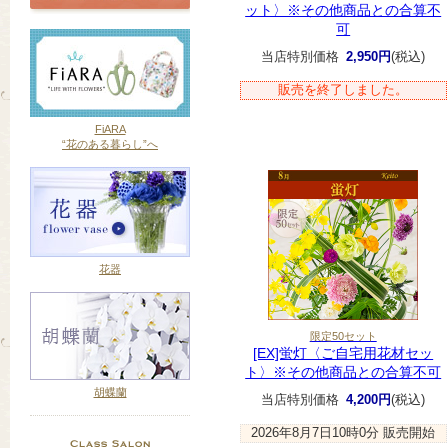
ット〉※その他商品との合算不
可
当店特別価格
2,950円
(税込)
販売を終了しました。
FiARA
“花のある暮らし”へ
花器
限定50セット
[EX]蛍灯〈ご自宅用花材セッ
ト〉※その他商品との合算不可
胡蝶蘭
当店特別価格
4,200円
(税込)
2026年8月7日10時0分
販売開始