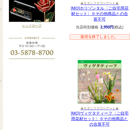
★モダンフラワーアート★
[MO]ホリゾンタル〈ご自宅用花
材セット〉※その他商品との合
算不可
レッドローズ
当店特別価格
2,950円
(税込)
販売を終了しました。
★モダンフラワーアート★
[MO]ヴィゲタティーフ〈ご自宅
用花材セット〉※その他商品と
の合算不可