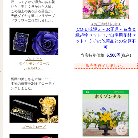
沢、ふくよかで弾力のある花
びら、美しく巻かれた大輪。
この極上の美を誇る薔薇が、
天然ダイヤを纏いブリザーブ
ドフラワーに昇華しました。
★お正月特別花材★
[CO-B]花迎え～お正月～＆寿＆
縁起物セット〈ご自宅用花材セ
ット〉※その他商品との合算不
可
当店特別価格
6,500円
(税込)
プレミアム
ダイヤモンドローズ
販売を終了しました。
シャルロット
薔薇の美しさを永遠に･･･。
本物の薔薇を24金でコーティ
ングしました。
ゴールドローズ