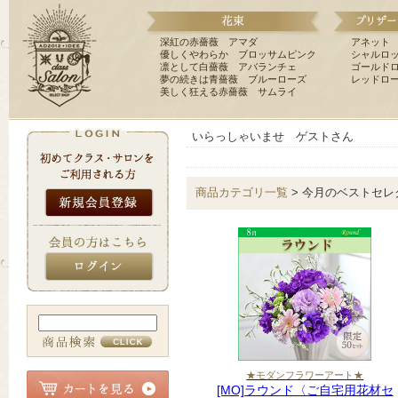
深紅の赤薔薇 アマダ
アネット
優しくやわらか ブロッサムピンク
シャルロ
凛として白薔薇 アバランチェ
ゴールド
夢の続きは青薔薇 ブルーローズ
レッドロ
美しく狂える赤薔薇 サムライ
いらっしゃいませ ゲストさん
商品カテゴリ一覧
> 今月のベストセ
★モダンフラワーアート★
[MO]ラウンド〈ご自宅用花材セ