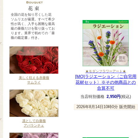
全国の花を知り尽くした花
ソムリエが厳選。すべて希少
性が高く、入手も困難な最高
級の薔薇だけを取り扱ってお
ります。業界で初めての「薔
薇の鑑定書」付き。
★モダンフラワーアート★
[MO]ラジエーション〈ご自宅用
美しく狂える赤薔薇
花材セット〉※その他商品との
サムライ
合算不可
当店特別価格
2,950円
(税込)
2026年8月14日10時0分
販売開始
凛として白薔薇
アバランチェ