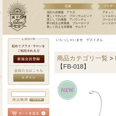
深紅の赤薔薇 アマダ
アネット
優しくやわらか ブロッサムピンク
シャルロ
凛として白薔薇 アバランチェ
ゴールド
夢の続きは青薔薇 ブルーローズ
レッドロ
美しく狂える赤薔薇 サムライ
いらっしゃいませ ゲストさん
商品カテゴリ一覧
>
【FB-018】