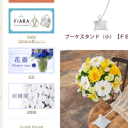
FiARA
“花のある暮らし”へ
花器
胡蝶蘭