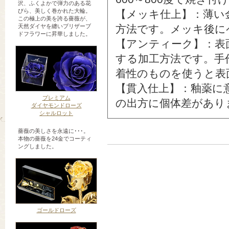
沢、ふくよかで弾力のある花
びら、美しく巻かれた大輪。
【メッキ仕上】：薄い
この極上の美を誇る薔薇が、
天然ダイヤを纏いブリザーブ
方法です。メッキ後に
ドフラワーに昇華しました。
【アンティーク】：表
する加工方法です。手
着性のものを使うと表
【貫入仕上】：釉薬に
プレミアム
の出方に個体差があり
ダイヤモンドローズ
シャルロット
薔薇の美しさを永遠に･･･。
本物の薔薇を24金でコーティ
ングしました。
ゴールドローズ