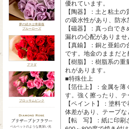
優れています。
【陶器】：土と粘土の
の吸水性があり、防水
夢の続きは青薔薇
【磁器】：真っ白でき
ブルーローズ
漏れの心配がありませ
【真鍮】：銅と亜鉛の
です。地金のままだと
【樹脂】：樹脂系の重
アマダ
れがあります。
■特殊仕上
【箔仕上】：金属を薄
す。強く擦ったり、テ
ブロッサムピンク
【ペイント】：塗料で
体差があり、テープな
【転 写】：紙に印刷
ベルベットのような奥深い光
600～800度で焼き