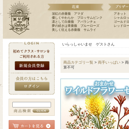
深紅の赤薔薇 アマダ
アネット
優しくやわらか ブロッサムピンク
シャルロ
凛として白薔薇 アバランチェ
ゴールド
夢の続きは青薔薇 ブルーローズ
レッドロ
美しく狂える赤薔薇 サムライ
いらっしゃいませ ゲストさん
商品カテゴリ一覧
>
両手いっぱい
> 
算不可