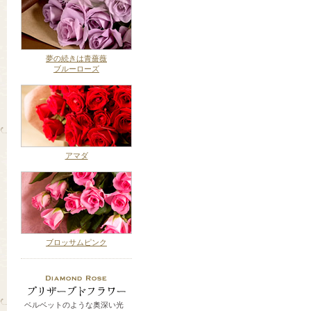
夢の続きは青薔薇
ブルーローズ
アマダ
ブロッサムピンク
ベルベットのような奥深い光