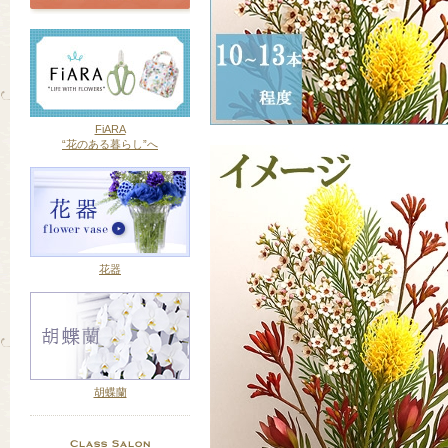
FiARA
“花のある暮らし”へ
花器
胡蝶蘭