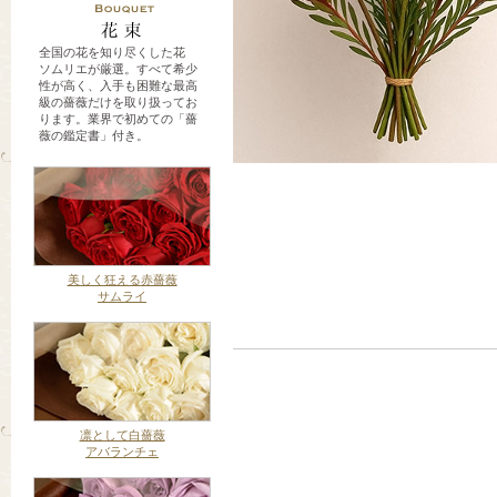
全国の花を知り尽くした花
ソムリエが厳選。すべて希少
性が高く、入手も困難な最高
級の薔薇だけを取り扱ってお
ります。業界で初めての「薔
薇の鑑定書」付き。
美しく狂える赤薔薇
サムライ
凛として白薔薇
アバランチェ