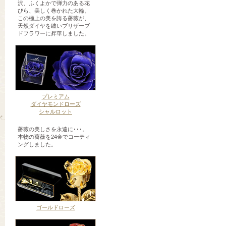
沢、ふくよかで弾力のある花
びら、美しく巻かれた大輪。
この極上の美を誇る薔薇が、
天然ダイヤを纏いブリザーブ
ドフラワーに昇華しました。
プレミアム
ダイヤモンドローズ
シャルロット
薔薇の美しさを永遠に･･･。
本物の薔薇を24金でコーティ
ングしました。
ゴールドローズ