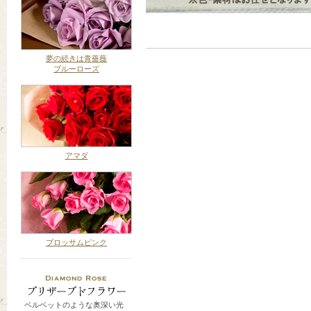
夢の続きは青薔薇
ブルーローズ
アマダ
ブロッサムピンク
ベルベットのような奥深い光