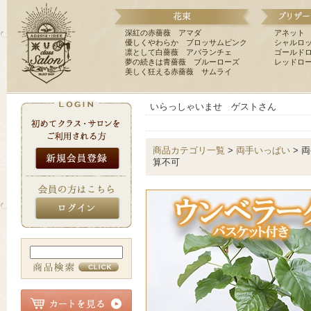
深紅の赤薔薇 アマダ
アネット
優しくやわらか ブロッサムピンク
シャルロ
凛として白薔薇 アバランチェ
ゴールド
夢の続きは青薔薇 ブルーローズ
レッドロ
美しく狂える赤薔薇 サムライ
いらっしゃいませ ゲストさん
商品カテゴリ一覧
>
両手いっぱい
> 
算不可