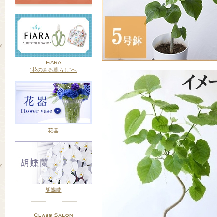
FiARA
“花のある暮らし”へ
花器
胡蝶蘭