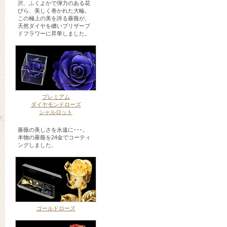
沢、ふくよかで弾力のある花
びら、美しく巻かれた大輪。
この極上の美を誇る薔薇が、
天然ダイヤを纏いブリザーブ
ドフラワーに昇華しました。
プレミアム
ダイヤモンドローズ
シャルロット
薔薇の美しさを永遠に･･･。
本物の薔薇を24金でコーティ
ングしました。
ゴールドローズ