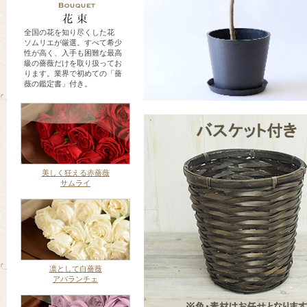
全国の花を知り尽くした花
ソムリエが厳選。すべて希少
性が高く、入手も困難な最高
級の薔薇だけを取り扱ってお
ります。業界で初めての「薔
薇の鑑定書」付き。
美しく狂える赤薔薇
サムライ
凛として白薔薇
アバランチェ