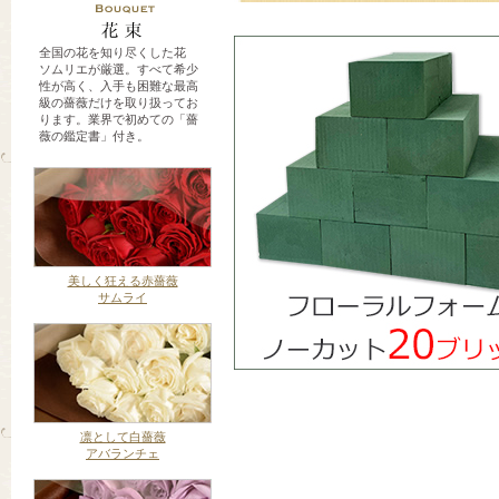
全国の花を知り尽くした花
ソムリエが厳選。すべて希少
性が高く、入手も困難な最高
級の薔薇だけを取り扱ってお
ります。業界で初めての「薔
薇の鑑定書」付き。
美しく狂える赤薔薇
サムライ
凛として白薔薇
アバランチェ