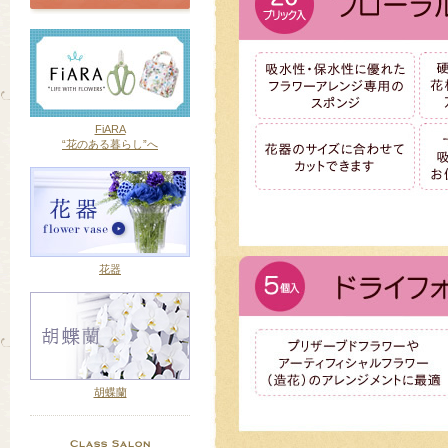
FiARA
“花のある暮らし”へ
花器
胡蝶蘭