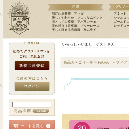
深紅の赤薔薇 アマダ
アネット
優しくやわらか ブロッサムピンク
シャルロ
凛として白薔薇 アバランチェ
ゴールド
夢の続きは青薔薇 ブルーローズ
レッドロ
美しく狂える赤薔薇 サムライ
いらっしゃいませ ゲストさん
商品カテゴリ一覧
>
FiARA ～フィア