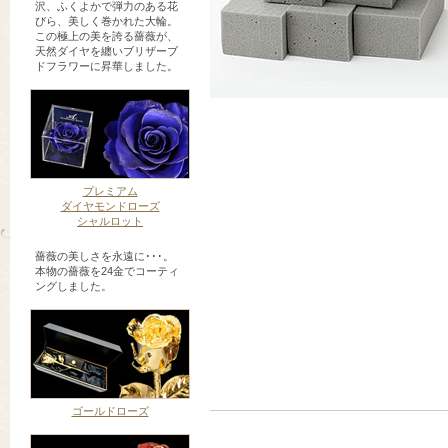
沢、ふくよかで弾力のある花
びら、美しく巻かれた大輪。
この極上の美を誇る薔薇が、
天然ダイヤを纏いブリザーブ
ドフラワーに昇華しました。
プレミアム
ダイヤモンドローズ
シャルロット
薔薇の美しさを永遠に･･･。
本物の薔薇を24金でコーティ
ングしました。
ゴールドローズ